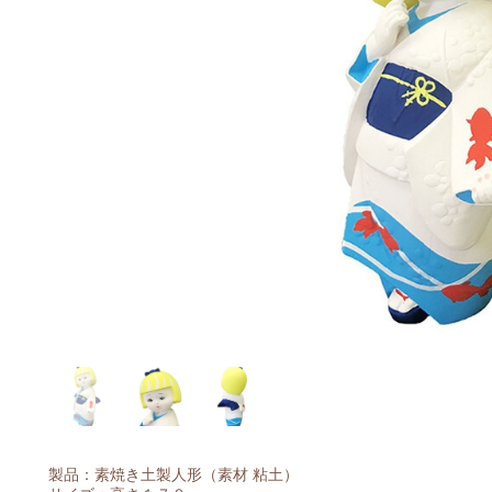
製品：素焼き土製人形（素材 粘土）