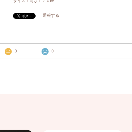
サイズ：高さ１７０㎜
通報する
0
0