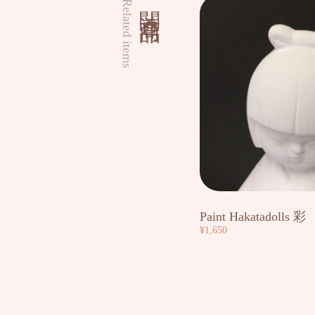
関連商品
Related items
Paint Hakatadolls 彩
¥1,650