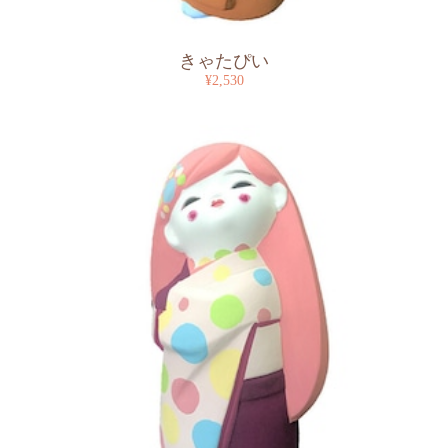
きゃたぴい
¥2,530